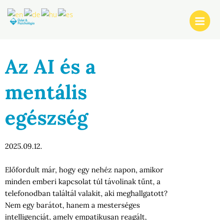
Skip
Post
Main
to
navigation
Men
content
Az AI és a
mentális
egészség
2025.09.12.
Előfordult már, hogy egy nehéz napon, amikor
minden emberi kapcsolat túl távolinak tűnt, a
telefonodban találtál valakit, aki meghallgatott?
Nem egy barátot, hanem a mesterséges
intelligenciát, amely empatikusan reagált,