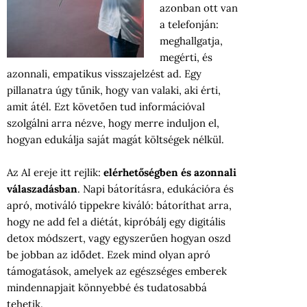
azonban ott van
a telefonján:
meghallgatja,
megérti, és
azonnali, empatikus visszajelzést ad. Egy
pillanatra úgy tűnik, hogy van valaki, aki érti,
amit átél. Ezt követően tud információval
szolgálni arra nézve, hogy merre induljon el,
hogyan edukálja saját magát költségek nélkül.
Az AI ereje itt rejlik:
elérhetőségben és azonnali
válaszadásban
. Napi bátorításra, edukációra és
apró, motiváló tippekre kiváló: bátoríthat arra,
hogy ne add fel a diétát, kipróbálj egy digitális
detox módszert, vagy egyszerűen hogyan oszd
be jobban az idődet. Ezek mind olyan apró
támogatások, amelyek az egészséges emberek
mindennapjait könnyebbé és tudatosabbá
tehetik.