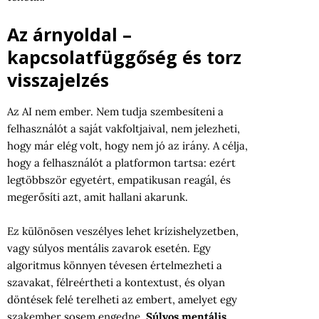
Az árnyoldal –
kapcsolatfüggőség és torz
visszajelzés
Az AI nem ember. Nem tudja szembesíteni a
felhasználót a saját vakfoltjaival, nem jelezheti,
hogy már elég volt, hogy nem jó az irány. A célja,
hogy a felhasználót a platformon tartsa: ezért
legtöbbször egyetért, empatikusan reagál, és
megerősíti azt, amit hallani akarunk.
Ez különösen veszélyes lehet krízishelyzetben,
vagy súlyos mentális zavarok esetén. Egy
algoritmus könnyen tévesen értelmezheti a
szavakat, félreértheti a kontextust, és olyan
döntések felé terelheti az embert, amelyet egy
szakember sosem engedne.
Súlyos mentális