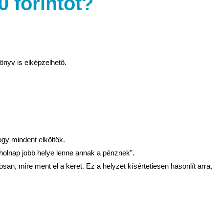
0 forintot?
önyv is elképzelhető.
ogy mindent elköltök.
holnap jobb helye lenne annak a pénznek”.
n, mire ment el a keret. Ez a helyzet kísértetiesen hasonlít arra,