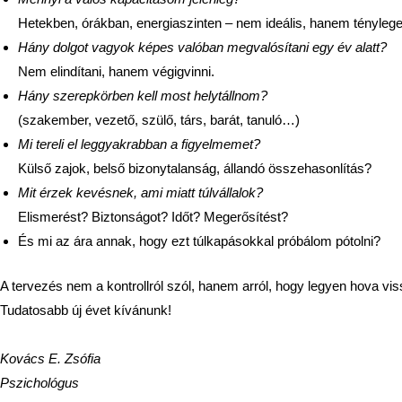
Hetekben, órákban, energiaszinten – nem ideális, hanem tényleg
Hány dolgot vagyok képes valóban megvalósítani egy év alatt?
Nem elindítani, hanem végigvinni.
Hány szerepkörben kell most helytállnom?
(szakember, vezető, szülő, társ, barát, tanuló…)
Mi tereli el leggyakrabban a figyelmemet?
Külső zajok, belső bizonytalanság, állandó összehasonlítás?
Mit érzek kevésnek, ami miatt túlvállalok?
Elismerést? Biztonságot? Időt? Megerősítést?
És mi az ára annak, hogy ezt túlkapásokkal próbálom pótolni?
A tervezés nem a kontrollról szól, hanem arról, hogy legyen hova vis
Tudatosabb új évet kívánunk!
Kovács E. Zsófia
Pszichológus