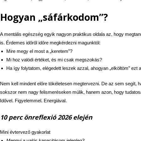
Hogyan „sáfárkodom”?
A mentális egészség egyik nagyon praktikus oldala az, hogy megtan
is.
Érdemes időről időre megkérdezni magunktól:
Mire megy el most a „keretem”?
Mi hoz valódi értéket, és mi csak megszokás?
Ha így folytatom, elégedett leszek azzal, ahogyan „elköltöm” ezt 
Nem kell mindent előre tökéletesen megtervezni. De az sem segít, h
sokszor nem nagy felismeréseken múlik, hanem azon, hogy tudato
Idővel. Figyelemmel. Energiával.
10 perc önreflexió 2026 elején
Mini évtervező gyakorlat
Mennyi a valós kapacitásom jelenleg?