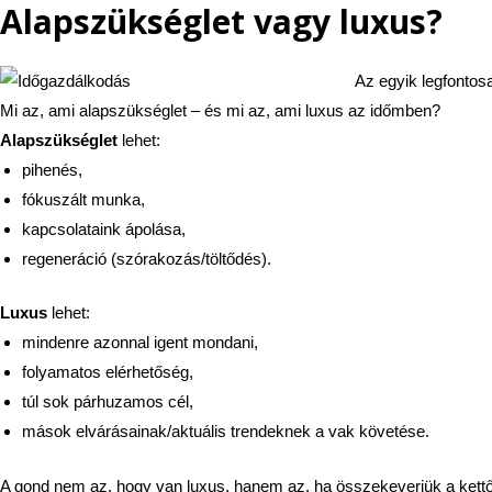
Alapszükséglet vagy luxus?
Az egyik legfontos
Mi az, ami alapszükséglet – és mi az, ami luxus az időmben?
Alapszükséglet
lehet:
pihenés,
fókuszált munka,
kapcsolataink ápolása,
regeneráció (szórakozás/töltődés).
Luxus
lehet:
mindenre azonnal igent mondani,
folyamatos elérhetőség,
túl sok párhuzamos cél,
mások elvárásainak/aktuális trendeknek a vak követése.
A gond nem az, hogy van luxus, hanem az, ha összekeverjük a kettő