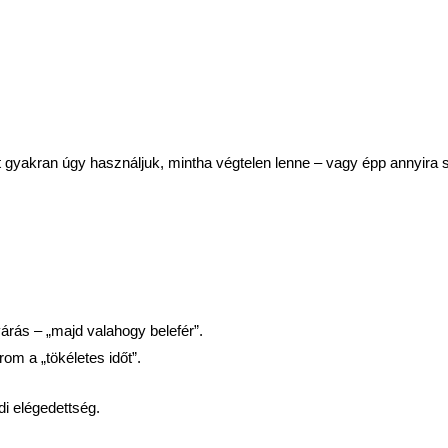
nt gyakran úgy használjuk, mintha végtelen lenne – vagy épp annyira 
várás – „majd valahogy belefér”.
m a „tökéletes időt”.
di elégedettség.