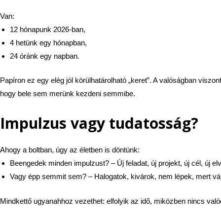
Van:
12 hónapunk 2026-ban,
4 hetünk egy hónapban,
24 óránk egy napban.
Papíron ez egy elég jól körülhatárolható „keret”. A valóságban viszo
hogy bele sem merünk kezdeni semmibe.
Impulzus vagy tudatosság?
Ahogy a boltban, úgy az életben is döntünk:
Beengedek minden impulzust? – Új feladat, új projekt, új cél, új el
Vagy épp semmit sem? – Halogatok, kivárok, nem lépek, mert váro
Mindkettő ugyanahhoz vezethet: elfolyik az idő, miközben nincs való