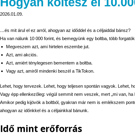
Hogyan költesz el 10.00
2026.01.09.
…és mit árul el ez arról, ahogyan az időddel és a céljaiddal bánsz?
Ha van nálunk 10 000 forint, és bemegyünk egy boltba, több forgatók
Megveszem azt, ami hirtelen eszembe jut.
Azt, ami akciós.
Azt, amiért ténylegesen bementem a boltba.
Vagy azt, amiről mindenki beszél a TikTokon.
Lehet, hogy tervezek. Lehet, hogy teljesen spontán vagyok. Lehet, h
Vagy épp ellenkezőleg: végül semmit nem veszek, mert „mi van, ha 
Amikor pedig kijövök a boltból, gyakran már nem is emlékszem pontosa
ahogyan az időnkkel és a céljainkkal bánunk.
Idő mint erőforrás