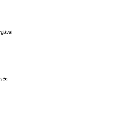
giával
zség