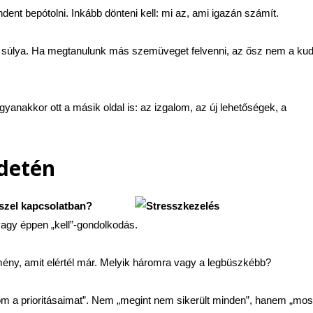
ent bepótolni. Inkább dönteni kell: mi az, ami igazán számít.
k súlya. Ha megtanulunk más szemüveget felvenni, az ősz nem a ku
yanakkor ott a másik oldal is: az izgalom, az új lehetőségek, a
detén
szel kapcsolatban?
 vagy éppen „kell”-gondolkodás.
mény, amit elértél már. Melyik háromra vagy a legbüszkébb?
om a prioritásaimat”. Nem „megint nem sikerült minden”, hanem „mos