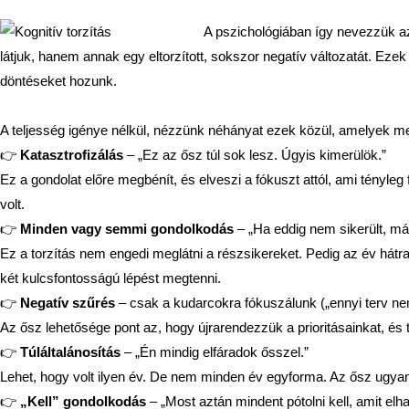
A pszichológiában így nevezzük a
látjuk, hanem annak egy eltorzított, sokszor negatív változatát. E
döntéseket hozunk.
A teljesség igénye nélkül, nézzünk néhányat ezek közül, amelyek m
👉
Katasztrofizálás
– „Ez az ősz túl sok lesz. Úgyis kimerülök.”
Ez a gondolat előre megbénít, és elveszi a fókuszt attól, ami tényleg
volt.
👉
Minden vagy semmi gondolkodás
– „Ha eddig nem sikerült, már
Ez a torzítás nem engedi meglátni a részsikereket. Pedig az év hátr
két kulcsfontosságú lépést megtenni.
👉
Negatív szűrés
– csak a kudarcokra fókuszálunk („ennyi terv nem
Az ősz lehetősége pont az, hogy újrarendezzük a prioritásainkat, és t
👉
Túláltalánosítás
– „Én mindig elfáradok ősszel.”
Lehet, hogy volt ilyen év. De nem minden év egyforma. Az ősz ugyanú
👉
„Kell” gondolkodás
– „Most aztán mindent pótolni kell, amit elh