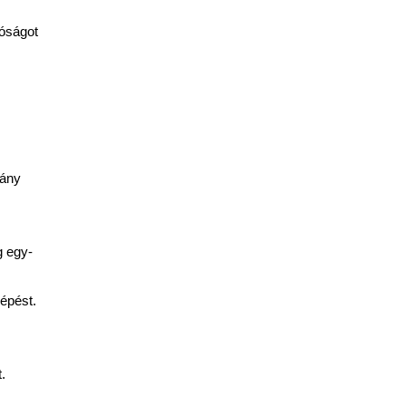
lóságot
iány
g egy-
épést.
.