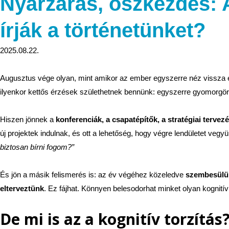
Nyárzárás, őszkezdés: A
írják a történetünket?
2025.08.22.
Augusztus vége olyan, mint amikor az ember egyszerre néz vissza és
ilyenkor kettős érzések születhetnek bennünk: egyszerre gyomorgörc
Hiszen jönnek a
konferenciák, a csapatépítők, a stratégiai tervez
új projektek indulnak, és ott a lehetőség, hogy végre lendületet veg
biztosan bírni fogom?”
És jön a másik felismerés is: az év végéhez közeledve
szembesülün
elterveztünk
. Ez fájhat. Könnyen belesodorhat minket olyan kognitív
De mi is az a kognitív torzítás