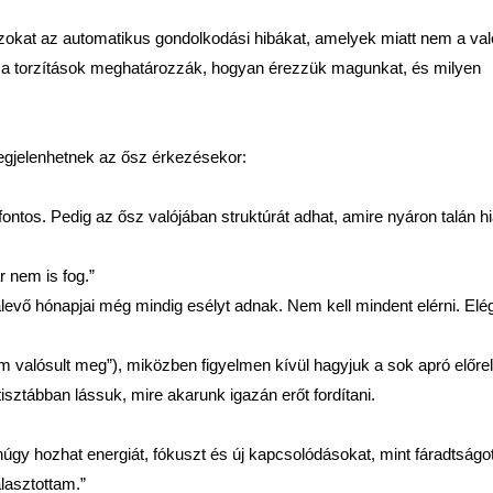
zokat az automatikus gondolkodási hibákat, amelyek miatt nem a va
zek a torzítások meghatározzák, hogyan érezzük magunkat, és milyen
egjelenhetnek az ősz érkezésekor:
 fontos. Pedig az ősz valójában struktúrát adhat, amire nyáron talán h
 nem is fog.”
alevő hónapjai még mindig esélyt adnak. Nem kell mindent elérni. Elé
 valósult meg”), miközben figyelmen kívül hagyjuk a sok apró előrel
isztábban lássuk, mire akarunk igazán erőt fordítani.
gy hozhat energiát, fókuszt és új kapcsolódásokat, mint fáradtságot
alasztottam.”