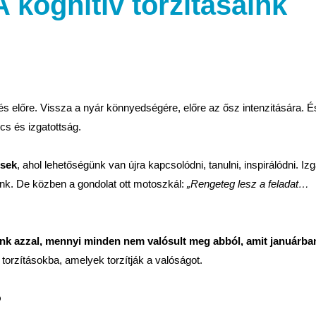
 kognitív torzításaink
 előre. Vissza a nyár könnyedségére, előre az ősz intenzitására. É
s és izgatottság.
ések
, ahol lehetőségünk van újra kapcsolódni, tanulni, inspirálódni. I
yünk. De közben a gondolat ott motoszkál:
„Rengeteg lesz a feladat…
k azzal, mennyi minden nem valósult meg abból, amit januárba
 torzításokba, amelyek torzítják a valóságot.
?