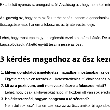
Ez a belső nyomás szorongást szül. A valóság az, hogy nem kell mind
Az igazság az, hogy nem az ősz terhe nehéz, hanem a gondolatain
összegzése lesz, hanem a fókusz és az újratervezés ideje.
Lehet, hogy most éppen gyomorgörcsöt érzel a naptárad láttán. De ug
kapcsolódások. A kettő együtt teszi teljessé az őszt.
3 kérdés magadhoz az ősz kez
Milyen gondolatot ismételgetsz magadban mostanában az ős
Figyeld meg, vajon torzítás-e – katasztrofizálás, túláltalánosítás,
Mi az a pozitívum, amit nem veszel észre a fókuszod miatt?
Lehet, hogy csak a kihívásokat látod, miközben ott van sok ered
Ha átkereteznéd, hogyan hangzana a történeted?
Nem „túl sok lesz”, hanem „ez lesz az az ősz, amikor újragondol