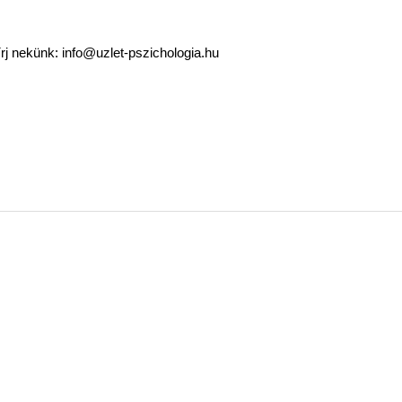
 írj nekünk:
info@uzlet-pszichologia.hu