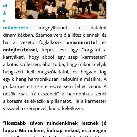
ol
á
s
művészete
megnyilvánul a hatalmi
dinamikákban. Számos verziója létezik ennek, és
ha a vezető foglalkozik
önismerettel
és
önfejlesztéssel
, képes lesz úgy “forgatni a
kártyákat”, hogy abból egy szép “karmesteri”
alkotás szülessen, ahol tudja, hogy mikor melyik
hangszert kell megszólaltatni, és hogyan fog
egyik hang harmonikusan ráépülni a másikra. A
jó karmestert szinte észre sem lehet venni. A
nézők csak “ráfekszenek” a harmonikus zenei
alkotásra és élvezik a pillanatot. Ha a karmester
visszaél a szerepével, káosz keletkezik.
“
Hosszabb távon mindenkinek lesznek jó
lapjai. Ma nekem, holnap neked, és a végén