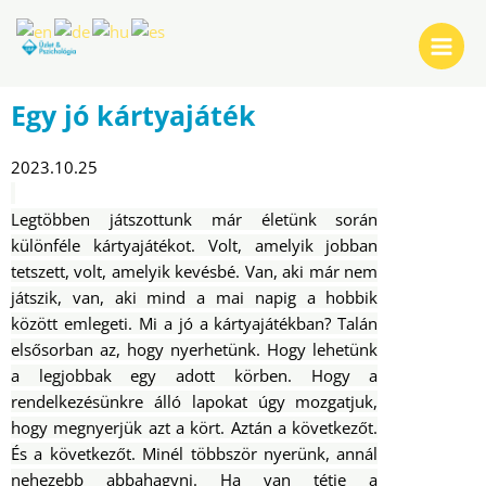
Skip
Post
Main
to
navigation
Menu
content
Egy jó kártyajáték
2023.10.25
Legtöbben játszottunk már életünk során
különféle kártyajátékot. Volt, amelyik jobban
tetszett, volt, amelyik kevésbé. Van, aki már nem
játszik, van, aki mind a mai napig a hobbik
között emlegeti.
Mi a jó a kártyajátékban? Talán
elsősorban az, hogy nyerhetünk. Hogy lehetünk
a legjobbak egy adott körben. Hogy a
rendelkezésünkre álló lapokat úgy mozgatjuk,
hogy megnyerjük azt a kört. Aztán a következőt.
És a következőt. Minél többször nyerünk, annál
nehezebb abbahagyni. Ha van tétje a