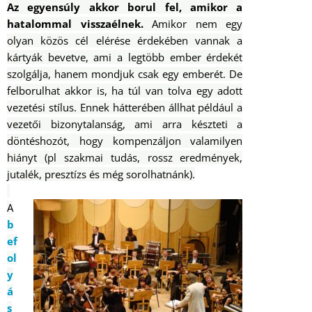
Az egyensúly akkor borul fel, amikor a
hatalommal visszaélnek.
Amikor nem egy
olyan közös cél elérése érdekében vannak a
kártyák bevetve, ami a legtöbb ember érdekét
szolgálja, hanem mondjuk csak egy emberét. De
felborulhat akkor is, ha túl van tolva egy adott
vezetési stílus. Ennek hátterében állhat például a
vezetői bizonytalanság, ami arra készteti a
döntéshozót, hogy kompenzáljon valamilyen
hiányt (pl szakmai tudás, rossz eredmények,
jutalék, presztízs és még sorolhatnánk).
A
b
ef
ol
y
á
s