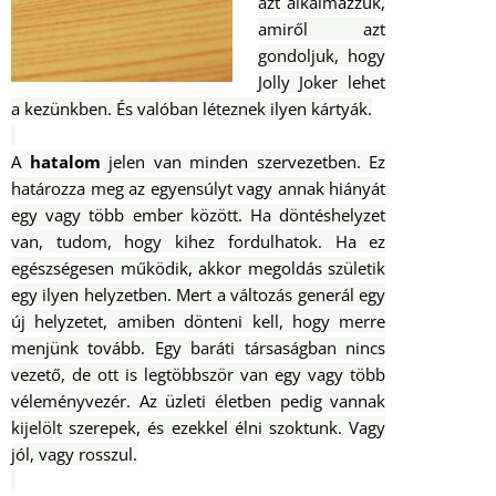
azt alkalmazzuk,
amiről azt
gondoljuk, hogy
Jolly Joker lehet
a kezünkben. És valóban léteznek ilyen kártyák.
A
hatalom
jelen van minden szervezetben. Ez
határozza meg az egyensúlyt vagy annak hiányát
egy vagy több ember között. Ha döntéshelyzet
van, tudom, hogy kihez fordulhatok. Ha ez
egészségesen működik, akkor megoldás születik
egy ilyen helyzetben. Mert a változás generál egy
új helyzetet, amiben dönteni kell, hogy merre
menjünk tovább. Egy baráti társaságban nincs
vezető, de ott is legtöbbször van egy vagy több
véleményvezér. Az üzleti életben pedig vannak
kijelölt szerepek, és ezekkel élni szoktunk. Vagy
jól, vagy rosszul.