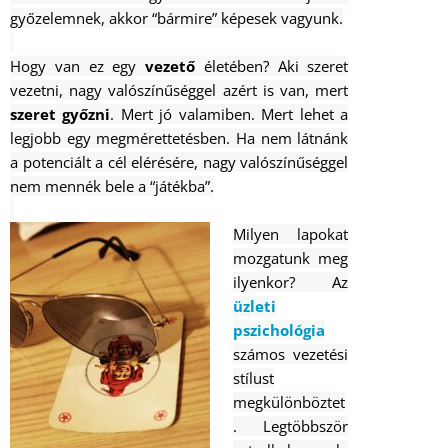
győzelemnek, akkor “bármire” képesek vagyunk.
Hogy van ez egy
vezető
életében? Aki szeret
vezetni, nagy valószínűséggel azért is van, mert
szeret győzni
. Mert jó valamiben. Mert lehet a
legjobb egy megmérettetésben. Ha nem látnánk
a potenciált a cél elérésére, nagy valószínűséggel
nem mennék bele a “játékba”.
Milyen lapokat
mozgatunk meg
ilyenkor? Az
üzleti
pszichológia
számos vezetési
stílust
megkülönböztet
. Legtöbbször