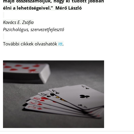
majd összeszámoljuk, hogy ki tudott jobban
élni a lehetőségeivel.”
Mérő László
Kovács E. Zsófia
Pszichológus, szervezetfejlesztő
További cikkek olvashatók
itt
.