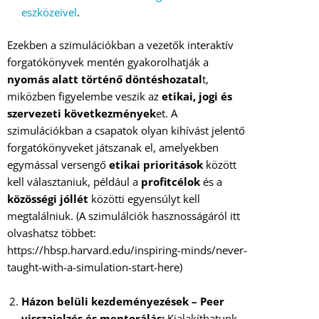
eszközeivel
.
Ezekben a szimulációkban a vezetők interaktív
forgatókönyvek mentén gyakorolhatják a
nyomás alatt történő döntéshozatal
t,
miközben figyelembe veszik az
etikai, jogi és
szervezeti következmények
et. A
szimulációkban a csapatok olyan kihívást jelentő
forgatókönyveket játszanak el, amelyekben
egymással versengő
etikai prioritások
között
kell választaniuk, például a
profitcélok
és a
közösségi jóllét
közötti egyensúlyt kell
megtalálniuk. (A szimulálciók hasznosságáról itt
olvashatsz többet:
https://hbsp.harvard.edu/inspiring-minds/never-
taught-with-a-simulation-start-here)
Házon belüli kezdeményezések – Peer
visszajelzés és mentorálás:
Kialakíthatunk