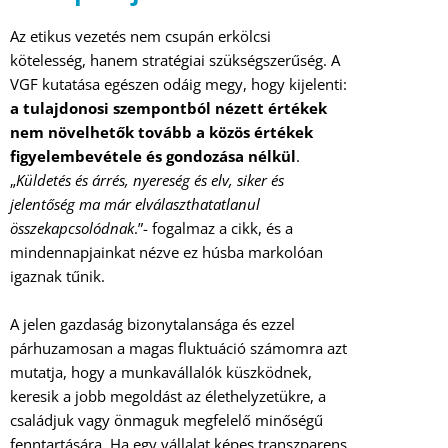
Az etikus vezetés nem csupán erkölcsi
kötelesség, hanem stratégiai szükségszerűség. A
VGF kutatása egészen odáig megy, hogy kijelenti:
a tulajdonosi szempontból nézett értékek
nem növelhetők tovább a közös értékek
figyelembevétele és gondozása nélkül
.
„
Küldetés és árrés, nyereség és elv, siker és
jelentőség ma már elválaszthatatlanul
összekapcsolódnak
.”- fogalmaz a cikk, és a
mindennapjainkat nézve ez húsba markolóan
igaznak tűnik.
A jelen gazdaság bizonytalansága és ezzel
párhuzamosan a magas fluktuáció számomra azt
mutatja, hogy a munkavállalók küszködnek,
keresik a jobb megoldást az élethelyzetükre, a
családjuk vagy önmaguk megfelelő minőségű
fenntartására. Ha egy vállalat képes transzparens