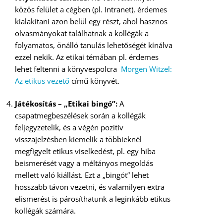
közös felület a cégben (pl. Intranet), érdemes
kialakítani azon belül egy részt, ahol hasznos
olvasmányokat találhatnak a kollégák a
folyamatos, önálló tanulás lehetőségét kínálva
ezzel nekik. Az etikai témában pl. érdemes
lehet feltenni a könyvespolcra
Morgen Witzel:
Az etikus vezető
című könyvét.
Játékosítás – „Etikai bingó”:
A
csapatmegbeszélések során a kollégák
feljegyzetelik, és a végén pozitív
visszajelzésben kiemelik a többieknél
megfigyelt etikus viselkedést, pl. egy hiba
beismerését vagy a méltányos megoldás
mellett való kiállást. Ezt a „bingót” lehet
hosszabb távon vezetni, és valamilyen extra
elismerést is párosíthatunk a leginkább etikus
kollégák számára.