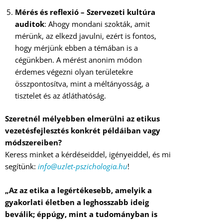
Mérés és reflexió – Szervezeti kultúra
auditok
: Ahogy mondani szokták, amit
mérünk, az elkezd javulni, ezért is fontos,
hogy mérjünk ebben a témában is a
cégünkben. A mérést anonim módon
érdemes végezni olyan területekre
összpontosítva, mint a méltányosság, a
tisztelet és az átláthatóság.
Szeretnél mélyebben elmerülni az etikus
vezetésfejlesztés konkrét példáiban vagy
módszereiben?
Keress minket a kérdéseiddel, igényeiddel, és mi
segítünk:
info@uzlet-pszichologia.hu
!
„Az az etika a legértékesebb, amelyik a
gyakorlati életben a leghosszabb ideig
beválik; éppúgy, mint a tudományban is