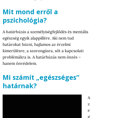
Mit mond erről a
pszichológia?
A
határhúzás
a személyiségfejlődés és mentális
egészség egyik alappillére. Aki nem tud
határokat húzni, hajlamos az érzelmi
kimerülésre, a szorongásra, sőt a kapcsolati
problémákra is. A határhúzás nem önzés –
hanem önvédelem.
Mi számít „egészséges”
határnak?
A
z
e
g