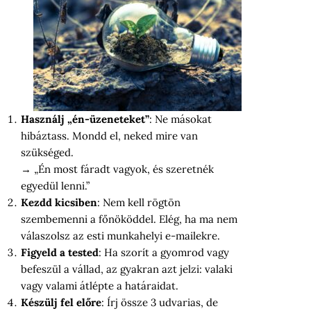
Használj „én-üzeneteket”
: Ne másokat
hibáztass. Mondd el, neked mire van
szükséged.
→ „Én most fáradt vagyok, és szeretnék
egyedül lenni.”
Kezdd kicsiben
: Nem kell rögtön
szembemenni a főnököddel. Elég, ha ma nem
válaszolsz az esti munkahelyi e-mailekre.
Figyeld a tested
: Ha szorít a gyomrod vagy
befeszül a vállad, az gyakran azt jelzi: valaki
vagy valami átlépte a határaidat.
Készülj fel előre
: Írj össze 3 udvarias, de