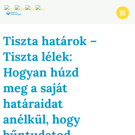
Skip
Post
Main
to
navigation
Men
content
Tiszta határok –
Tiszta lélek:
Hogyan húzd
meg a saját
határaidat
anélkül, hogy
bűntudatod