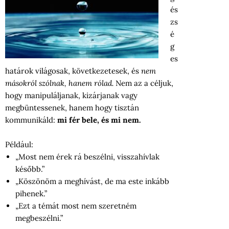
és
zs
é
g
es
határok világosak, következetesek, és
nem
másokról szólnak, hanem rólad.
Nem az a céljuk,
hogy manipuláljanak, kizárjanak vagy
megbüntessenek, hanem hogy tisztán
kommunikáld:
mi fér bele, és mi nem.
Például:
„Most nem érek rá beszélni, visszahívlak
később.”
„Köszönöm a meghívást, de ma este inkább
pihenek.”
„Ezt a témát most nem szeretném
megbeszélni.”