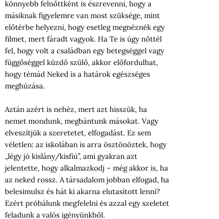
könnyebb felnőttként is észrevenni, hogy a
másiknak figyelemre van most szüksége, mint
előtérbe helyezni, hogy esetleg megnéznék egy
filmet, mert fáradt vagyok. Ha Te is úgy nőttél
fel, hogy volt a családban egy betegséggel vagy
függőséggel küzdő szülő, akkor előfordulhat,
hogy témád Neked is a határok egészséges
meghúzása.
Aztán azért is nehéz, mert azt hisszük, ha
nemet mondunk, megbántunk másokat. Vagy
elveszítjük a szeretetet, elfogadást. Ez sem
véletlen: az iskolában is arra ösztönöztek, hogy
„légy jó kislány/kisfiú”, ami gyakran azt
jelentette, hogy alkalmazkodj – még akkor is, ha
az neked rossz. A társadalom jobban elfogad, ha
belesimulsz és hát ki akarna elutasított lenni?
Ezért próbálunk megfelelni és azzal egy szeletet
feladunk a valós igényünkből.