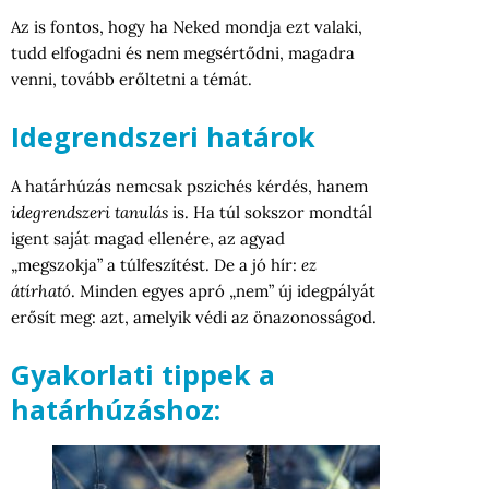
Az is fontos, hogy ha Neked mondja ezt valaki,
tudd elfogadni és nem megsértődni, magadra
venni, tovább erőltetni a témát.
Idegrendszeri határok
A határhúzás nemcsak pszichés kérdés, hanem
idegrendszeri tanulás
is. Ha túl sokszor mondtál
igent saját magad ellenére, az agyad
„megszokja” a túlfeszítést. De a jó hír:
ez
átírható
. Minden egyes apró „nem” új idegpályát
erősít meg: azt, amelyik védi az önazonosságod.
Gyakorlati tippek a
határhúzáshoz: