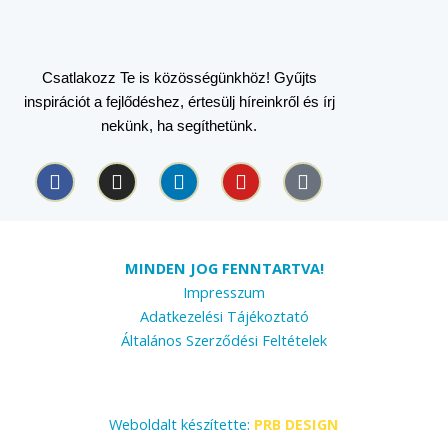
Csatlakozz Te is közösségünkhöz! Gyűjts
inspirációt a fejlődéshez, értesülj híreinkről és írj
nekünk, ha segíthetünk.
F
I
L
Y
T
a
n
i
o
i
c
s
n
u
k
e
t
k
t
t
b
a
e
u
o
o
g
d
b
k
MINDEN JOG FENNTARTVA!
o
r
i
e
Impresszum
k
a
n
Adatkezelési Tájékoztató
m
Általános Szerződési Feltételek
Weboldalt készítette:
PRB DESIGN