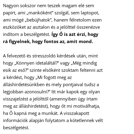
Nagyon sokszor nem teszek magam elé sem
papírt, ami „mankóként” szolgál, sem laptopot,
ami mögé „bebújhatok”, hanem félretolom ezen
eszközöket az asztalon és a jelölttel összenézve
indítom a beszélgetést.
Így Ő is azt érzi, hogy
rá figyelnek, hogy fontos az, amit mond.
A felvezető és stresszoldó kérdések után, mint
hogy „Könnyen idetaláltál?” vagy „Még mindig
esik az eső?” szinte elsőként szoktam feltenni azt
a kérdést, hogy „Mi fogott meg az
álláshirdetésünkben és mely pontjaival tudsz a
legjobban azonosulni?” Itt már kapok egy olyan
visszajelzést a jelölttől (amennyiben úgy írtam
meg az álláshirdetést), hogy őt mi motiválhatja,
ha Ő kapná meg a munkát. A visszakapott
információk alapján folytatom a kötetlennek vélt
beszélgetést.