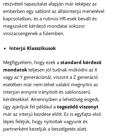
részvételi tapasztalat alapján már leképez az
emberben egy sablont az állásinterjú menetével
kapcsolatban, és a rutinos HR-esek bevált és
megszokott kérdező mondatai sokszor
visszacsengenek a fülemben.
Interjú Klasszikusok
Megfigyeltem, hogy ezek a
standard kérdező
mondatok
teljesen jól tudnak működni az X
vagy az Y generációnál, viszont a Z generáció
esetében már nem lehet valakit megnyitni az
interjún ennyire irányított és sablonszerű
kérdésekkel. Amennyiben a lehetőség engedi,
úgy ajánljuk fel például a
tegeződő viszonyt
már az interjú kezdése előtt. Ez is egyfajta első
lépés feléjük, hogy nyitottak vagyunk és
partnerként kezeljük a beszélgetés alatt.