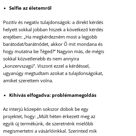
Selfie az életemről
Pozitív és negatív tulajdonságok: a direkt kérdés
helyett sokkal jobban hiszek a következő kérdés
erejében: „Ha megkérdezném most a legjobb
barátodat/barátnődet, akkor Ő mit mondana és
hogy mutatna be Téged?” Nagyon más, de mégis
sokkal közvetlenebb és nem annyira
„konzervszagú”. Viszont ezzel a kérdéssel,
ugyanúgy megtudtam azokat a tulajdonságokat,
amiket szerettem volna.
Kihívás elfogadva: problémamegoldás
Az interjú közepén sokszor dobok be egy
projektet, hogy: „Múlt héten érkezett meg az
egyik új termékünk, de szeretnénk mielőbb
megismertetni a vásárlóinkkal. Szerinted mik