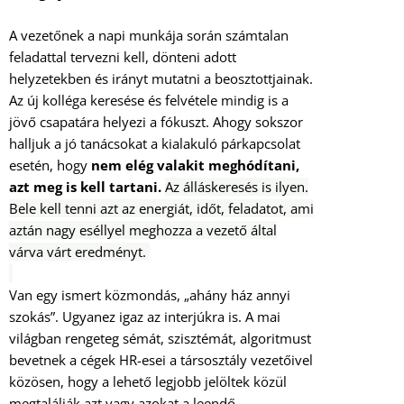
A vezetőnek a napi munkája során számtalan
feladattal tervezni kell, dönteni adott
helyzetekben és irányt mutatni a beosztottjainak.
Az új kolléga keresése és felvétele mindig is a
jövő csapatára helyezi a fókuszt. Ahogy sokszor
halljuk a jó tanácsokat a kialakuló párkapcsolat
esetén, hogy
nem elég valakit meghódítani,
azt meg is kell tartani.
Az álláskeresés is ilyen.
Bele kell tenni azt az energiát, időt, feladatot, ami
aztán nagy eséllyel meghozza a vezető által
várva várt eredményt.
Van egy ismert közmondás, „ahány ház annyi
szokás”. Ugyanez igaz az interjúkra is. A mai
világban rengeteg sémát, szisztémát, algoritmust
bevetnek a cégek HR-esei a társosztály vezetőivel
közösen, hogy a lehető legjobb jelöltek közül
megtalálják azt vagy azokat a leendő