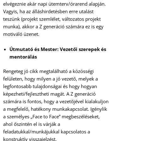
elvégeznie akár napi ütemterv/órarend alapján.
Vagyis, ha az álláshirdetésben erre utalást
teszünk (projekt szemlélet, változatos projekt
munka), akkor a Z generáció számára ez is egy
motiváló üzenet.
Útmutató és Mester: Vezetői szerepek és
mentorálás
Rengeteg jó cikk megtalálható a közösségi
felületen, hogy milyen a jó vezető, melyek a
legfontosabb tulajdonságai és hogy hogyan
képezheti/fejlesztheti magát. A Z generáció
számára is fontos, hogy a vezetőjével kialakuljon
a megfelelő, hatékony munkakapcsolat. Igénylik
a személyes „Face to Face” megbeszéléseket,
ahol őszintén el is várják a
feladatukkal/munkájukkal kapcsolatos a
konstruktív visszajelzést.