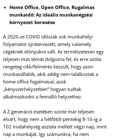
Home Office, Open Office, Rugalmas
munkaidő: Az ideális munkavégzési
környezet keresése
A 2020-as COVID időszak sok munkahelyi
folyamatot újratervezett, amely valamely
cégeknek előnyükre vált. Az természetesen egy
teljesen más témát dolgozna fel, és erre azóta
rengeteg cikk/felmérés készült, hogy azon
munkavállalók, akik addig nem találkoztak a
home office fogalmával, azok
„kényszerhelyzetben” hogyan tudtak
alkalmazkodni a fennálló helyzethez.
A Z generáció esetében szinte már teljesen
elvárt, hogy nem a hétfőtől-péntekig 8-16-ig a
102 irodahelység asztala mellett végzi nap, mint
nap a munkáját. Így számunkra, ha nem