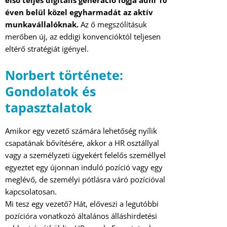
első teljes digitális generáció fogja adni 10
éven belül közel egyharmadát az aktív
munkavállalóknak.
Az ő megszólításuk
merőben új, az eddigi konvencióktól teljesen
eltérő stratégiát igényel.
Norbert története:
Gondolatok és
tapasztalatok
Amikor egy vezető számára lehetőség nyílik
csapatának bővítésére, akkor a HR osztállyal
vagy a személyzeti ügyekért felelős személlyel
egyeztet egy újonnan induló pozíció vagy egy
meglévő, de személyi pótlásra váró pozícióval
kapcsolatosan.
Mi tesz egy vezető? Hát, előveszi a legutóbbi
pozícióra vonatkozó általános álláshirdetési