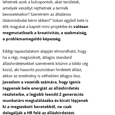
lehetnek azok a kulcspontok, akár területek,
amelyek veszélyt rejthetnek a termék
bevezetésekor? Szeretném az általános
látásmódodat kérni ebben!” Sokan egyből bele is
élik magukat a kapott mini projektbe és
valósan
megmutatkozik a kreativitás, a szakmaiság,
a problémamegoldó képesség.
Eddigi tapasztalatom alapján elmondható, hogy
ha a régi, megszokott, átlagos standard
álláshirdetésekkel szeretnénk kitűnni a többi cég
közül, aki hasonló pozícióban hirdetett állást,
akkor az eredmény is vélhetően átlagos lesz.
Javaslom a vezetők számára, hogy igenis
tegyenek bele energiát az álláshirdetés
részleteibe, a legjobb leendő Z generációs
munkatárs megtalálásába és kicsit lépjenek
ki a megszokott keretekből, ne csak
delegálják a HR felé az álláshirdetést.