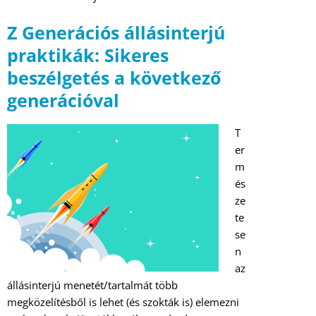
Z Generációs állásinterjú
praktikák: Sikeres
beszélgetés a következő
generációval
T
er
m
és
ze
te
se
n
az
állásinterjú menetét/tartalmát több
megközelítésből is lehet (és szokták is) elemezni