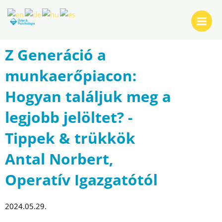
Skip
Post
Main
to
navigation
Menu
content
Z Generáció a
munkaerőpiacon:
Hogyan találjuk meg a
legjobb jelöltet? -
Tippek & trükkök
Antal Norbert,
Operatív Igazgatótól
2024.05.29.