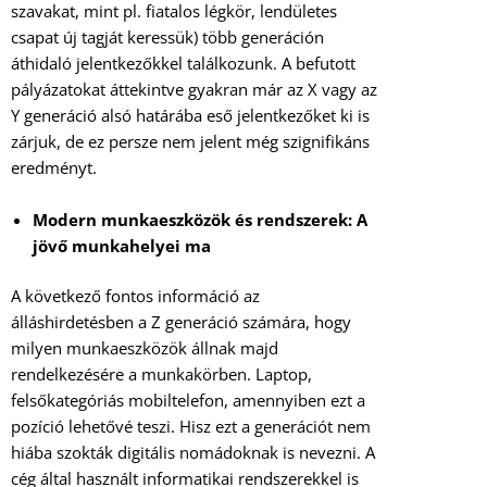
szavakat, mint pl. fiatalos légkör, lendületes
csapat új tagját keressük) több generáción
áthidaló jelentkezőkkel találkozunk. A befutott
pályázatokat áttekintve gyakran már az X vagy az
Y generáció alsó határába eső jelentkezőket ki is
zárjuk, de ez persze nem jelent még szignifikáns
eredményt.
Modern munkaeszközök és rendszerek: A
jövő munkahelyei ma
A következő fontos információ az
álláshirdetésben a Z generáció számára, hogy
milyen munkaeszközök állnak majd
rendelkezésére a munkakörben. Laptop,
felsőkategóriás mobiltelefon, amennyiben ezt a
pozíció lehetővé teszi. Hisz ezt a generációt nem
hiába szokták digitális nomádoknak is nevezni. A
cég által használt informatikai rendszerekkel is