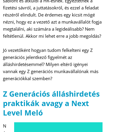
sablont és átküldi a HR-esnek. Egyeztetnek a
fizetési sávról, a juttatásokról, és ezzel a feladat
részéről elindult. De érdemes egy kicsit mögé
nézni, hogy ez a vezető azt a munkavállalót fogja
megtalálni, aki számára a legideálisabb? Nem
feltétlenül. Akkor mi lehet erre a jobb megoldás?
Jó vezetőként hogyan tudom felkelteni egy Z
generációs jelentkező figyelmét az
álláshirdetésemmel? Milyen eltérő igényei
vannak egy Z generációs munkavállalónak más
generációkkal szemben?
Z Generációs álláshirdetés
praktikák avagy a Next
Level Meló
N