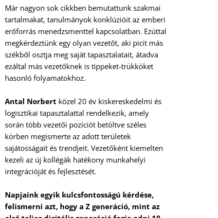
Már nagyon sok cikkben bemutattunk szakmai
tartalmakat, tanulmányok konklúzióit az emberi
erőforrás menedzsmenttel kapcsolatban. Ezúttal
megkérdeztünk egy olyan vezetőt, aki picit más
székből osztja meg saját tapasztalatait, átadva
ezáltal más vezetőknek is tippeket-trükköket
hasonló folyamatokhoz.
Antal Norbert
közel 20 év kiskereskedelmi és
logisztikai tapasztalattal rendelkezik, amely
során több vezetői pozíciót betöltve széles
körben megismerte az adott területek
sajátosságait és trendjeit. Vezetőként kiemelten
kezeli az új kollégák hatékony munkahelyi
integrációját és fejlesztését.
Napjaink egyik kulcsfontosságú kérdése,
felismerni azt, hogy a Z generáció, mint az