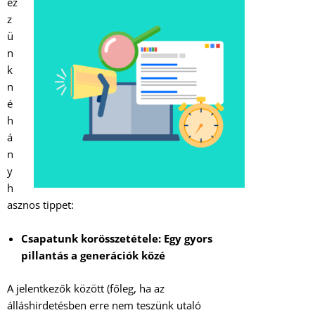
éz
z
ü
n
k
n
é
h
á
n
y
h
asznos tippet:
Csapatunk korösszetétele: Egy gyors
pillantás a generációk közé
A jelentkezők között (főleg, ha az
álláshirdetésben erre nem teszünk utaló