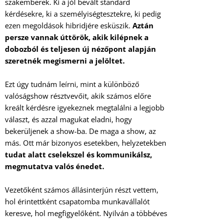
szakemberek. Ki a jól bevált standard
kérdésekre, ki a személyiségtesztekre, ki pedig
ezen megoldások hibridjére esküszik.
Aztán
persze vannak úttörök, akik kilépnek a
dobozból és teljesen új nézőpont alapján
szeretnék megismerni a jelöltet.
Ezt úgy tudnám leírni, mint a különböző
valóságshow résztvevőit, akik számos előre
kreált kérdésre igyekeznek megtalálni a legjobb
választ, és azzal magukat eladni, hogy
bekerüljenek a show-ba. De maga a show, az
más. Ott már bizonyos esetekben, helyzetekben
tudat alatt cselekszel és kommunikálsz,
megmutatva valós énedet.
Vezetőként számos állásinterjún részt vettem,
hol érintettként csapatomba munkavállalót
keresve, hol megfigyelőként. Nyilván a többéves