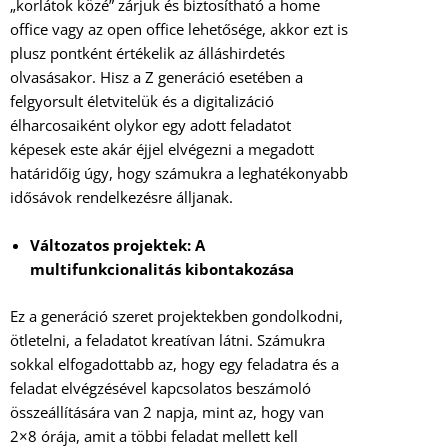
„korlátok közé” zárjuk és biztosítható a home
office vagy az open office lehetősége, akkor ezt is
plusz pontként értékelik az álláshirdetés
olvasásakor. Hisz a Z generáció esetében a
felgyorsult életvitelük és a digitalizáció
élharcosaiként olykor egy adott feladatot
képesek este akár éjjel elvégezni a megadott
határidőig úgy, hogy számukra a leghatékonyabb
idősávok rendelkezésre álljanak.
Változatos projektek: A
multifunkcionalitás kibontakozása
Ez a generáció szeret projektekben gondolkodni,
ötletelni, a feladatot kreatívan látni. Számukra
sokkal elfogadottabb az, hogy egy feladatra és a
feladat elvégzésével kapcsolatos beszámoló
összeállítására van 2 napja, mint az, hogy van
2×8 órája, amit a többi feladat mellett kell