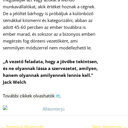
munkavállalókat, akik értéket hoznak a cégnek.
De a jelöltet bárhogy is próbáljuk a különböző
sémákkal kiismerni és kategorizálni, abban az
adott 45-60 percben az ember továbbra is
ember marad, és sokszor az a bizonyos emberi
megérzés fog dönteni vezetőként, ami
semmilyen módszerrel nem modellezhető le.
„A vezető feladata, hogy a jövőbe tekintsen,
és ne olyannak lássa a szervezetet, amilyen,
hanem olyannak amilyennek lennie kell.”
Jack Welch
További cikkek olvashatók
itt
.
←
Previous Bejegyzés
Next Bejegyzés
→