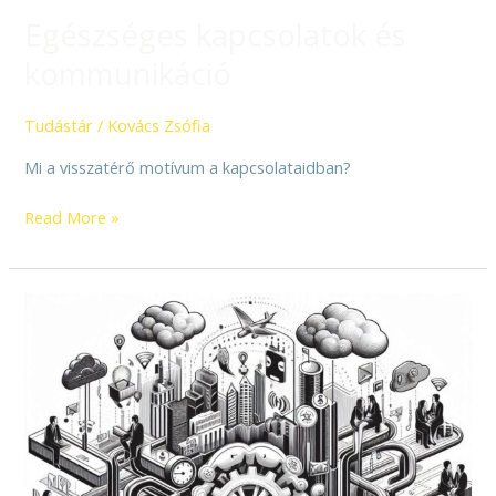
Egészséges kapcsolatok és
kommunikáció
Tudástár
/
Kovács Zsófia
Mi a visszatérő motívum a kapcsolataidban?
Read More »
AI
ökoszisztéma
és
szervezetfejlesztés