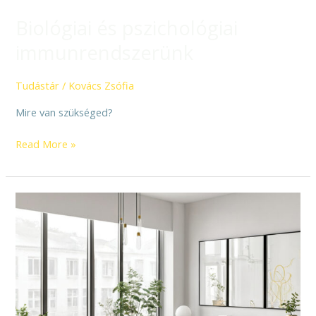
Biológiai és pszichológiai
immunrendszerünk
Tudástár
/
Kovács Zsófia
Mire van szükséged?
Read More »
A
pszichológia,
mint
az
üzleti
kapcsolatok
eszköze