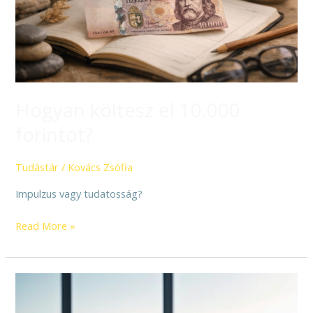
Hogyan költesz el 10.000
forintot?
Tudástár
/
Kovács Zsófia
Impulzus vagy tudatosság?
Read More »
Az
év