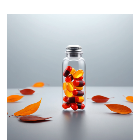
Biológiai
és
pszichológiai
immunrendszerünk