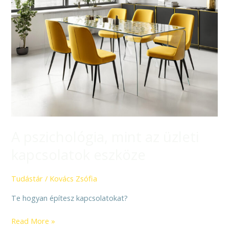
A pszichológia, mint az üzleti
kapcsolatok eszköze
Tudástár
/
Kovács Zsófia
Te hogyan építesz kapcsolatokat?
Read More »