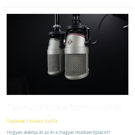
Tapasztalatok
a
frontvonalról
Tapasztalatok a frontvonalról
Tudástár
/
Kovács Zsófia
Hogyan alakítja át az AI a magyar munkaerőpiacot?