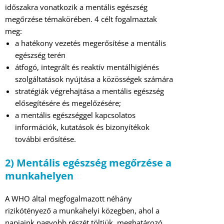
időszakra vonatkozik a mentális egészség
megőrzése témakörében. 4 célt fogalmaztak
meg:
a hatékony vezetés megerősítése a mentális
egészség terén
átfogó, integrált és reaktív mentálhigiénés
szolgáltatások nyújtása a közösségek számára
stratégiák végrehajtása a mentális egészség
elősegítésére és megelőzésére;
a mentális egészséggel kapcsolatos
információk, kutatások és bizonyítékok
további erősítése.
2) Mentális egészség megőrzése a
munkahelyen
:::
A WHO által megfogalmazott néhány
rizikótényező a munkahelyi közegben, ahol a
napjaink nagyobb részét töltjük, meghatározó