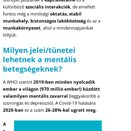
különböző
szociális interakciók
, de emellett
fontos még a minőségi
oktatás, stabil
munkahely, biztonságos lakóközösség
és az a
munkakörnyezet
, ahol a mindennapjainkat
töltjük.
Milyen jelei/tünetei
lehetnek a mentális
betegségeknek?
A WHO szerint
2019-ben minden nyolcadik
ember a világon (970 millió ember!) küzdött
valamilyen mentális zavarral
(leggyakoribb a
szorongás és depresszió). A Covid-19 hatására
2020-ban
ez a szám
26-28%-kal ugrott meg.
A