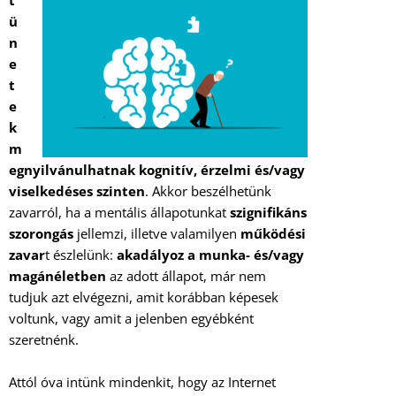
t
ü
n
e
t
e
k
m
egnyilvánulhatnak kognitív, érzelmi és/vagy
viselkedéses szinten
. Akkor beszélhetünk
zavarról, ha a mentális állapotunkat
szignifikáns
szorongás
jellemzi, illetve valamilyen
működési
zavar
t észlelünk:
akadályoz a munka- és/vagy
magánéletben
az adott állapot, már nem
tudjuk azt elvégezni, amit korábban képesek
voltunk, vagy amit a jelenben egyébként
szeretnénk.
Attól óva intünk mindenkit, hogy az Internet