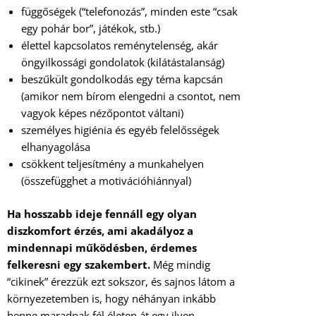
függőségek (“telefonozás”, minden este “csak
egy pohár bor”, játékok, stb.)
élettel kapcsolatos reménytelenség, akár
öngyilkossági gondolatok (kilátástalanság)
beszűkült gondolkodás egy téma kapcsán
(amikor nem bírom elengedni a csontot, nem
vagyok képes nézőpontot váltani)
személyes higiénia és egyéb felelősségek
elhanyagolása
csökkent teljesítmény a munkahelyen
(összefügghet a motivációhiánnyal)
Ha hosszabb ideje fennáll egy olyan
diszkomfort érzés, ami akadályoz a
mindennapi működésben, érdemes
felkeresni egy szakembert.
Még mindig
“cikinek” érezzük ezt sokszor, és sajnos látom a
környezetemben is, hogy néhányan inkább
benne maradnak fél életen át egy ilyen