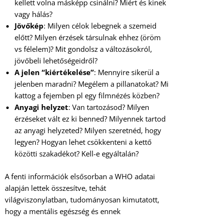
kellett volna másképp csinálni? Miért és kinek
vagy hálás?
Jövőkép
: Milyen célok lebegnek a szemeid
előtt? Milyen érzések társulnak ehhez (öröm
vs félelem)? Mit gondolsz a változásokról,
jövőbeli lehetőségeidről?
A jelen “kiértékelése”
: Mennyire sikerül a
jelenben maradni? Megélem a pillanatokat? Mi
kattog a fejemben pl egy filmnézés közben?
Anyagi helyzet
: Van tartozásod? Milyen
érzéseket vált ez ki benned? Milyennek tartod
az anyagi helyzeted? Milyen szeretnéd, hogy
legyen? Hogyan lehet csökkenteni a kettő
közötti szakadékot? Kell-e egyáltalán?
A fenti információk elsősorban a WHO adatai
alapján lettek összesítve, tehát
világviszonylatban, tudományosan kimutatott,
hogy a mentális egészség és ennek