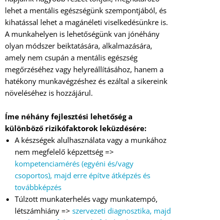
lehet a mentális egészségünk szempontjából, és
kihatással lehet a magánéleti viselkedésünkre is.
A munkahelyen is lehetőségünk van jónéhány
olyan módszer beiktatására, alkalmazására,
amely nem csupán a mentális egészség
megőrzéséhez vagy helyreállításához, hanem a
hatékony munkavégzéshez és ezáltal a sikereink
növeléséhez is hozzájárul.
Í
me néhány fejlesztési lehetőség a
különböző rizikófaktorok leküzdésére:
A készségek alulhasználata vagy a munkához
nem megfelelő képzettség =>
kompetenciamérés (egyéni és/vagy
csoportos), majd erre építve átképzés és
továbbképzés
Túlzott munkaterhelés vagy munkatempó,
létszámhiány =>
szervezeti diagnosztika, majd