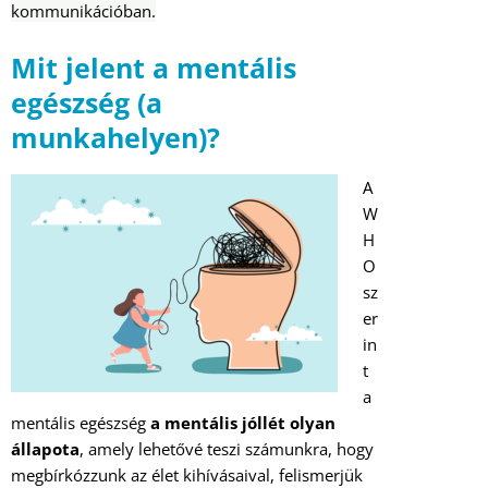
kommunikációban.
Mit jelent a mentális
egészség (a
munkahelyen)?
A
W
H
O
sz
er
in
t
a
mentális egészség
a mentális jóllét olyan
állapota
, amely lehetővé teszi számunkra, hogy
megbírkózzunk az élet kihívásaival, felismerjük