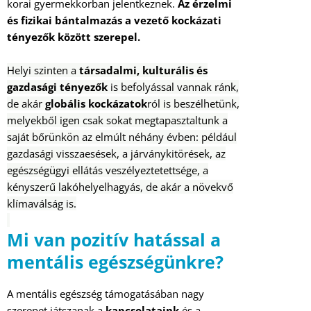
korai gyermekkorban jelentkeznek.
Az érzelmi
és fizikai bántalmazás a vezető kockázati
tényezők között szerepel.
Helyi szinten a
társadalmi, kulturális és
gazdasági tényezők
is befolyással vannak ránk,
de akár
globális kockázatok
ról is beszélhetünk,
melyekből igen csak sokat megtapasztaltunk a
saját bőrünkön az elmúlt néhány évben: például
gazdasági visszaesések, a járványkitörések, az
egészségügyi ellátás veszélyeztetettsége, a
kényszerű lakóhelyelhagyás, de akár a növekvő
klímaválság is.
Mi van pozitív hatással a
mentális egészségünkre?
A mentális egészség támogatásában nagy
szerepet játszanak a
kapcsolataink
és a