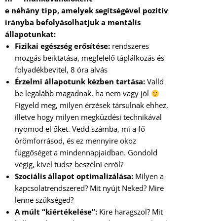
e néhány tipp, amelyek segítségével pozitív
irányba befolyásolhatjuk a mentális
állapotunkat:
Fizikai egészség erősítése:
rendszeres
mozgás beiktatása, megfelelő táplálkozás és
folyadékbevitel, 8 óra alvás
Érzelmi állapotunk kézben tartása:
Valld
be legalább magadnak, ha nem vagy jól
Figyeld meg, milyen érzések társulnak ehhez,
illetve hogy milyen megküzdési technikával
nyomod el őket. Vedd számba, mi a fő
örömforrásod, és ez mennyire okoz
függőséget a mindennapjaidban. Gondold
végig, kivel tudsz beszélni erről?
Szociális állapot optimalizálása:
Milyen a
kapcsolatrendszered? Mit nyújt Neked? Mire
lenne szükséged?
A múlt “kiértékelése”:
Kire haragszol? Mit