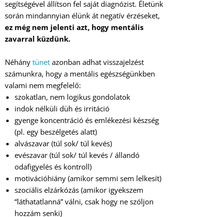
segítségével állítson fel saját diagnózist. Életünk
során mindannyian élünk át negatív érzéseket,
ez még nem jelenti azt, hogy mentális
zavarral küzdünk.
Néhány
tünet
azonban adhat visszajelzést
számunkra, hogy a mentális egészségünkben
valami nem megfelelő:
szokatlan, nem logikus gondolatok
indok nélküli düh és irritáció
gyenge koncentráció és emlékezési készség
(pl. egy beszélgetés alatt)
alvászavar (túl sok/ túl kevés)
evészavar (túl sok/ túl kevés / állandó
odafigyelés és kontroll)
motivációhiány (amikor semmi sem lelkesít)
szociális elzárkózás (amikor igyekszem
“láthatatlanná” válni, csak hogy ne szóljon
hozzám senki)