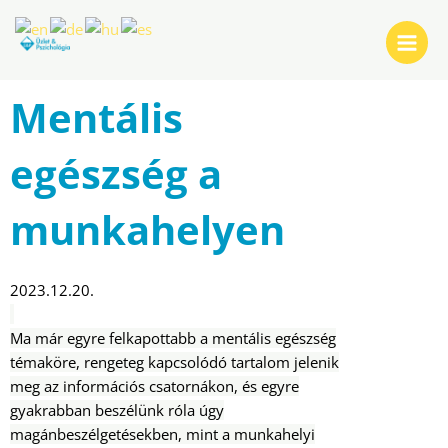
Skip
Post
Main
to
navigation
Menu
content
Mentális
egészség a
munkahelyen
2023.12.20.
Ma már egyre felkapottabb a mentális egészség
témaköre, rengeteg kapcsolódó tartalom jelenik
meg az információs csatornákon, és egyre
gyakrabban beszélünk róla úgy
magánbeszélgetésekben, mint a munkahelyi