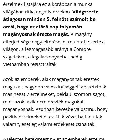
érzelmek listájára ez a korábban a munka
világában ritka negatív érzelem.
Világszerte
átlagosan minden 5. felnőtt számolt be
arról, hogy az előző nap folyamán
magányosnak érezte magát.
A magány
elterjedtsége nagy eltéréseket mutatott szerte a
világon, a legmagasabb arányt a Comore-
szigeteken, a legalacsonyabbat pedig
Vietnámban regisztrálták.
Azok az emberek, akik magányosnak érezték
magukat, nagyobb valószínűséggel tapasztalnak
más negatív érzelmeket, például szomorúságot,
mint azok, akik nem érezték magukat
magányosnak. Azonban kevésbé valószínű, hogy
pozitív érzelmeket éltek át, kivéve, ha tanultak
valamit, esetleg valami érdekeset csináltak.
A jelentés betekintést nyújt az emberek érzelmi