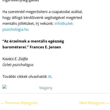
Ha szeretnéd megerősíteni a csapatodat azáltal,
hogy átfogó kérdőíveink segítségével megérted
mentális jóllétüket, írj nekünk:
info@uzlet-
pszichologia.hu
“Az érzelmek a mentális egészség
barométerei.”
Frances E. Jensen
K
ovács E. Zsófia
Üzleti pszichológus
További cikkek olvashatók
itt
.
←
Previous Bejegyzés
Next Bejegyzés
→