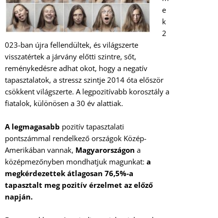
e
k
2
023-ban újra fellendültek, és világszerte
visszatértek a járvány előtti szintre, sőt,
reménykedésre adhat okot, hogy a negatív
tapasztalatok, a stressz szintje 2014 óta először
csökkent világszerte. A legpozitívabb korosztály a
fiatalok, különösen a 30 év alattiak.
A legmagasabb
pozitív tapasztalati
pontszámmal rendelkező országok Közép-
Amerikában vannak,
Magyarországon
a
középmezőnyben mondhatjuk magunkat:
a
megkérdezettek átlagosan 76,5%-a
tapasztalt meg pozitív érzelmet az előző
napján.