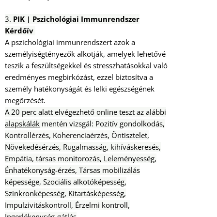
3.
PIK | Pszichológiai Immunrendszer
Kérdőív
A pszichológiai immunrendszert azok a
személyiségtényezők alkotják, amelyek lehetővé
teszik a feszültségekkel és stresszhatásokkal való
eredményes megbirkózást, ezzel biztosítva a
személy hatékonyságát és lelki egészségének
megőrzését.
A 20 perc alatt elvégezhető online teszt az alábbi
alapskálák
mentén vizsgál: Pozitív gondolkodás,
Kontrollérzés, Koherenciaérzés, Öntisztelet,
Növekedésérzés, Rugalmasság, kihíváskeresés,
Empátia, társas monitorozás, Leleményesség,
Énhatékonyság-érzés, Társas mobilizálás
képessége, Szociális alkotóképesség,
Szinkronképesség, Kitartásképesség,
Impulzivitáskontroll,
Érzelmi kontroll,
Ingerlékenység-gátlás