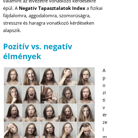
valamint az élvezetre vonatkozó kérdésekre
épül. A
Negatív Tapasztalatok Index
a fizikai
fájdalomra, aggodalomra, szomorúságra,
stresszre és haragra vonatkozó kérdéseken
alapszik.
Pozitív vs. negatív
élmények
A
p
o
zi
tí
v
ér
ze
l
m