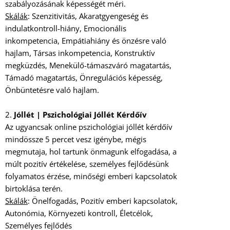
szabályozásának képességét méri.
Skálák
: Szenzitivitás, Akaratgyengeség és
indulatkontroll-hiány, Emocionális
inkompetencia, Empátiahiány és önzésre való
hajlam, Társas inkompetencia, Konstruktív
megküzdés, Menekülő-támaszváró magatartás,
Támadó magatartás, Önregulációs képesség,
Önbüntetésre való hajlam.
2.
Jóllét | Pszichológiai Jóllét Kérdőív
Az ugyancsak online pszichológiai jóllét kérdőív
mindössze 5 percet vesz igénybe, mégis
megmutaja, hol tartunk önmagunk elfogadása, a
múlt pozitív értékelése, személyes fejlődésünk
folyamatos érzése, minőségi emberi kapcsolatok
birtoklása terén.
Skálák
: Önelfogadás, Pozitív emberi kapcsolatok,
Autonómia, Környezeti kontroll, Életcélok,
Személyes fejlődés