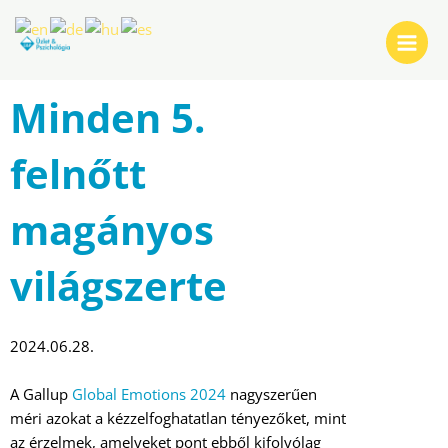
Skip
Post
Main
to
navigation
Menu
content
Minden 5.
felnőtt
magányos
világszerte
2024.06.28.
A Gallup
Global Emotions 2024
nagyszerűen
méri azokat a kézzelfoghatatlan tényezőket, mint
az érzelmek, amelyeket pont ebből kifolyólag