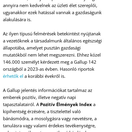
annyira nem kedvelnek az üzleti élet szereplői,
ugyanakkor ezek hatással vannak a gazdaságunk
alakulására is.
Az ilyen típusú felmérések betekintést nyújtanak
a vezetőknek a társadalmunk általános egészségi
állapotába, amelyet pusztán gazdasági
mutatókból nem lehet megszerezni. Ehhez közel
146.000 személyt kérdezett meg a Gallup 142
országból a 2023-as évben. Hasonló riportok
érhetők el
a korábbi évekről is.
A Gallup jelentés információkat tartalmaz az
emberek pozitív, illetve negatív napi
tapasztalatairól. A
Pozitív Élmények Index
a
kipihentség érzésére, a tisztelettel való
bánásmódra, a mosolygásra vagy nevetésre, a
tanulásra vagy valami érdekes tevékenységre,