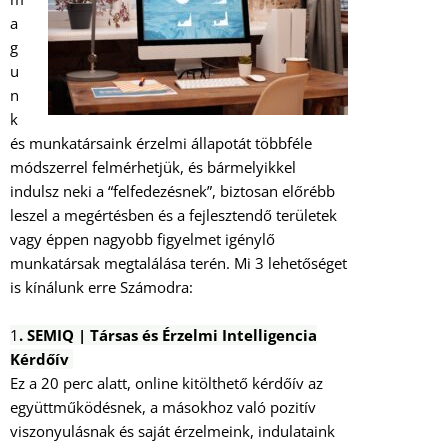
a
g
u
n
k
és munkatársaink érzelmi állapotát többféle
módszerrel felmérhetjük, és bármelyikkel
indulsz neki a “felfedezésnek”, biztosan előrébb
leszel a megértésben és a fejlesztendő területek
vagy éppen nagyobb figyelmet igénylő
munkatársak megtalálása terén. Mi 3 lehetőséget
is kínálunk erre Számodra:
1
.
SEMIQ | Társas és Érzelmi Intelligencia
Kérdőív
Ez a 20 perc alatt, online kitölthető kérdőív az
együttműködésnek, a másokhoz való pozitív
viszonyulásnak és saját érzelmeink, indulataink