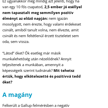
Ez ugyanakkor még mindig azt jelenti, hogy ha
van egy 10 fős csapatod,
2,5 ember jó eséllyel
nem tapasztalt meg semmilyen pozitív
élményt az előző napján:
nem igazán
mosolygott, nem érezte, hogy valami érdekeset
csinált, amiből tanult volna, nem élvezte, amit
csinált és nem feltétlenül érzett tiszteletet sem
oda, sem vissza.
“Látod” őket? Ők esetleg már másik
munkalehetőség után nézelődnek? Annyit
teljesítenek a munkában, amennyit a
képességeik szerint tudnának?
Mit tehetsz
értük, hogy elkötelezetté és pozitívvá tedd
őket?
A magány
Felkerült a Gallup-felmérésben a negatív