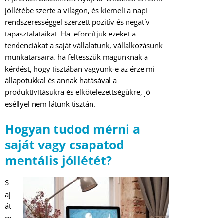
jóllétébe szerte a világon, és kiemeli a napi
rendszerességgel szerzett pozitív és negatív
tapasztalataikat. Ha lefordítjuk ezeket a
tendenciákat a saját vállalatunk, vállalkozásunk
munkatársaira, ha feltesszük magunknak a
kérdést, hogy tisztában vagyunk-e az érzelmi
állapotukkal és annak hatásával a
produktivitásukra és elkötelezettségükre, jó
eséllyel nem látunk tisztán.
Hogyan tudod mérni a
saját vagy csapatod
mentális jóllétét?
S
aj
át
m