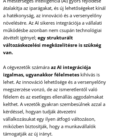
A mesterséges intelligencia (AI) gyors fejlődése
átalakítja az iparágakat, és új lehetőségeket kínál
a hatékonyság, az innováció és a versenyelőny
növelésére. Az AI sikeres integrációja a vállalati
működésbe azonban nem csupán technológiai
átvételt igényel;
egy strukturált
változáskezelési megközelítésre is szükség
van.
A cégvezetők számára
az AI integrációja
izgalmas, ugyanakkor félelmetes
kihívás is
lehet. Az innováció lehetősége és a versenyelőny
megszerzése vonzó, de az ismeretlentől való
félelem és az esetleges ellenállás aggodalmakat
kelthet. A vezetők gyakran szembesülnek azzal a
kérdéssel, hogyan tudják átvezetni
vállalkozásukat egy ilyen átfogó változáson,
miközben biztosítják, hogy a munkavállalók
támogatják az új irányt.