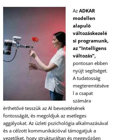
Az
ADKAR
modellen
alapuló
változáskezelé
si programunk,
az “Intelligens
változás”,
pontosan ebben
nyújt segítséget.
A tudatosság
megteremtéséve
l a csapat
számára
érthetővé tesszük az AI bevezetésének
fontosságát, és megoldjuk az esetleges
aggályokat. Az üzleti pszichológia alkalmazásával
és a célzott kommunikációval támogatjuk a
vezetőket, hogy strukturáltan és meggyőzően