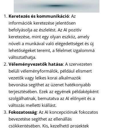
Keretezés és kommunikáció
: Az
információk keretezése jelentősen
befolyásolja az észlelést. Az AI pozitív
keretezése, mint egy olyan eszköz, amely
növeli a munkával való elégedettséget és új
lehetőségeket teremt, a félelmet izgalommá
változtathatja.
Véleményvezetők hatása
: A szervezeten
belüli véleményformálók, például elismert
vezetők vagy lelkes korai alkalmazók
bevonása segíthet az üzenet hatékonyabb
terjesztésében. Ezek az egyének példaképként
szolgálhatnak, bemutatva az AI előnyeit és a
változás melletti kiállást.
Fokozatosság
: Az AI koncepcióinak fokozatos
bevezetése segíthet az ellenállás
csökkentésében. Kis, kezelhető projektek