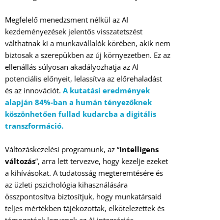
Megfelelő menedzsment nélkül az AI
kezdeményezések jelentős visszatetszést
válthatnak ki a munkavállalók körében, akik nem
biztosak a szerepükben az új környezetben. Ez az
ellenállás súlyosan akadályozhatja az AI
potenciális előnyeit, lelassítva az előrehaladást
és az innovációt.
A kutatási eredmények
alapján 84%-ban a humán tényezőknek
köszönhetően fullad kudarcba a digitális
transzformáció.
Változáskezelési programunk, az “
Intelligens
változás
”, arra lett tervezve, hogy kezelje ezeket
a kihívásokat. A tudatosság megteremtésére és
az üzleti pszichológia kihasználására
összpontosítva biztosítjuk, hogy munkatársaid
teljes mértékben tájékozottak, elkötelezettek és
támogatóak legyenek az AI integrációs