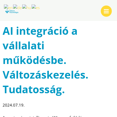
Skip
Post
Main
to
navigation
Menu
content
AI integráció a
vállalati
működésbe.
Változáskezelés.
Tudatosság.
2024.07.19.