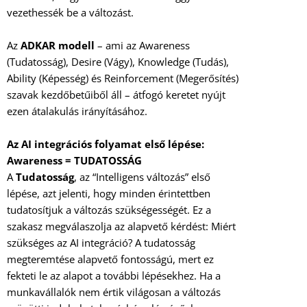
vezethessék be a változást.
Az
ADKAR modell
– ami az Awareness
(Tudatosság), Desire (Vágy), Knowledge (Tudás),
Ability (Képesség) és Reinforcement (Megerősítés)
szavak kezdőbetűiből áll – átfogó keretet nyújt
ezen átalakulás irányításához.
Az AI integrációs folyamat első lépése:
Awareness = TUDATOSSÁG
A
Tudatosság
, az “Intelligens változás” első
lépése, azt jelenti, hogy minden érintettben
tudatosítjuk a változás szükségességét. Ez a
szakasz megválaszolja az alapvető kérdést: Miért
szükséges az AI integráció? A tudatosság
megteremtése alapvető fontosságú, mert ez
fekteti le az alapot a további lépésekhez. Ha a
munkavállalók nem értik világosan a változás