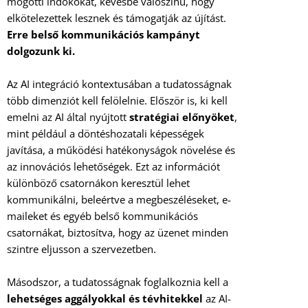
mögötti indokokat, kevésbé valószínű, hogy
elkötelezettek lesznek és támogatják az újítást.
Erre belső kommunikációs kampányt
dolgozunk ki.
Az AI integráció kontextusában a tudatosságnak
több dimenziót kell felölelnie. Először is, ki kell
emelni az AI által nyújtott
stratégiai előnyöket
,
mint például a döntéshozatali képességek
javítása, a működési hatékonyságok növelése és
az innovációs lehetőségek. Ezt az információt
különböző csatornákon keresztül lehet
kommunikálni, beleértve a megbeszéléseket, e-
maileket és egyéb belső kommunikációs
csatornákat, biztosítva, hogy az üzenet minden
szintre eljusson a szervezetben.
Másodszor, a tudatosságnak foglalkoznia kell a
lehetséges aggályokkal és tévhitekkel
az AI-