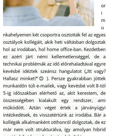
or
i
m
u
nkahelyemen két csoportra osztották fel az egyes
osztályok kollégáit, akik heti váltásban dolgoztak
hol az irodában, hol home office-ban. Kezdetben
ez azért járt némi kellemetlenséggel, de a
technikai problémák az idő előrehaladtával egyre
kevésbé idéztek szeánsz hangulatot („Itt vagy?
Hallasz minket?”
😊
). Persze gyakrabban jöttek
munkaidőn túli e-mailek, vagy kevésbé volt 8-tól
5-ig időszakban elérhető az, akit kerestem, de
összességében kialakult egy rendszer, ami
működött.
Aztán véget értek a járványügyi
intézkedések, és visszatértünk az irodába. Bár a
kollégák alkalmanként otthonról dolgoztak, de ez
már nem volt strukturálva, így amolyan hibrid