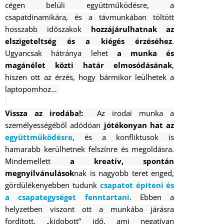
cégen belüli együttműködésre, a
csapatdinamikára, és a távmunkában töltött
hosszabb időszakok
hozzájárulhatnak az
elszigeteltség és a kiégés érzéséhez
.
Ugyancsak hátránya lehet
a munka és
magánélet közti határ elmosódásának
,
hiszen ott az érzés, hogy bármikor leülhetek a
laptopomhoz…
Vissza az irodába
!:
Az irodai munka a
személyességéből adódóan
jótékonyan hat az
együttműködésre
, és a konfliktusok is
hamarabb kerülhetnek felszínre és megoldásra.
Mindemellett
a kreatív, spontán
megnyilvánulások
nak is nagyobb teret enged,
gördülékenyebben tudunk
csapatot építeni és
a csapategységet fenntartani
.
Ebben a
helyzetben viszont ott a munkába járásra
fordított, „kidobott” idő, ami negatívan