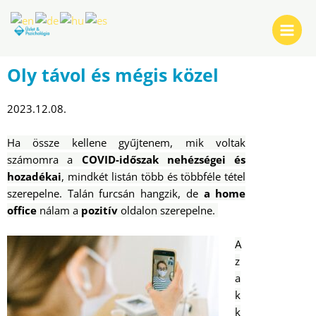
Skip
Post
Main
to
navigation
Menu
content
Oly távol és mégis közel
2023.12.08.
Ha össze kellene gyűjtenem, mik voltak
számomra a
COVID-időszak nehézségei és
hozadékai
, mindkét listán több és többféle tétel
szerepelne. Talán furcsán hangzik, de
a home
office
nálam a
pozitív
oldalon szerepelne.
A
z
a
k
k