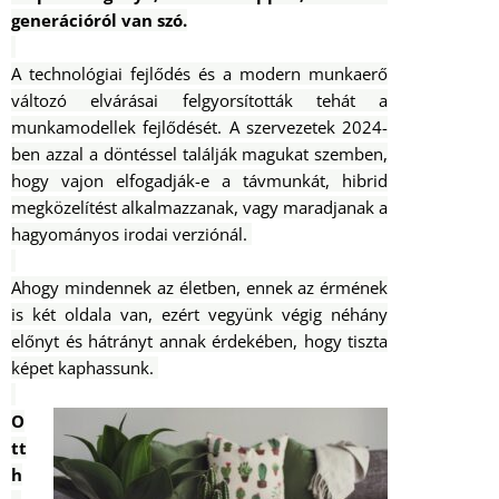
generációról van szó.
A technológiai fejlődés és a modern munkaerő
változó elvárásai felgyorsították tehát a
munkamodellek fejlődését. A szervezetek 2024-
ben azzal a döntéssel találják magukat szemben,
hogy vajon elfogadják-e a távmunkát, hibrid
megközelítést alkalmazzanak, vagy maradjanak a
hagyományos irodai verziónál.
Ahogy mindennek az életben, ennek az érmének
is két oldala van, ezért vegyünk végig néhány
előnyt és hátrányt annak érdekében, hogy tiszta
képet kaphassunk.
O
tt
h