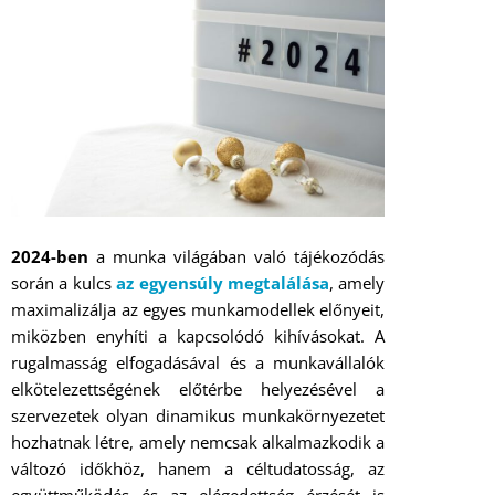
2024-ben
a munka világában való tájékozódás
során
a kulcs
az egyensúly megtalálása
, amely
maximalizálja az egyes munkamodellek előnyeit,
miközben enyhíti a kapcsolódó kihívásokat. A
rugalmasság elfogadásával és a munkavállalók
elkötelezettségének előtérbe helyezésével a
szervezetek olyan dinamikus munkakörnyezetet
hozhatnak létre, amely nemcsak alkalmazkodik a
változó időkhöz, hanem a céltudatosság, az
együttműködés és az elégedettség érzését is