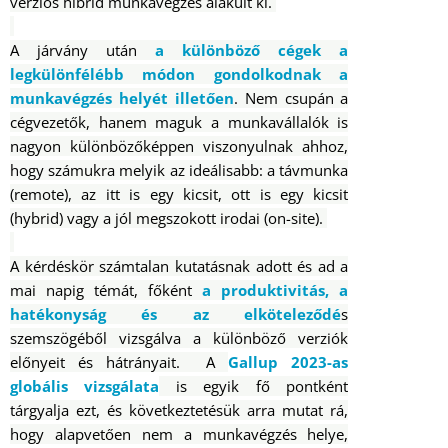
verziós hibrid munkavégzés alakult ki.
A járvány után
a különböző cégek a
legkülönfélébb módon gondolkodnak a
munkavégzés helyét illetően
. Nem csupán a
cégvezetők, hanem maguk a munkavállalók is
nagyon különbözőképpen viszonyulnak ahhoz,
hogy számukra melyik az ideálisabb: a távmunka
(remote), az itt is egy kicsit, ott is egy kicsit
(hybrid) vagy a jól megszokott irodai (on-site).
A kérdéskör számtalan kutatásnak adott és ad a
mai napig témát, főként
a produktivitás, a
hatékonyság és az elköteleződé
s
szemszögéből vizsgálva a különböző verziók
előnyeit és hátrányait. A
Gallup 2023-as
globális vizsgálata
is egyik fő pontként
tárgyalja ezt, és következtetésük arra mutat rá,
hogy alapvetően nem a munkavégzés helye,