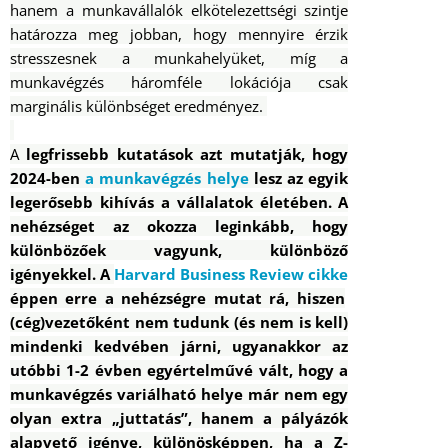
hanem a munkavállalók elkötelezettségi szintje
határozza meg jobban, hogy mennyire érzik
stresszesnek a munkahelyüket, míg a
munkavégzés háromféle lokációja csak
marginális különbséget eredményez.
A
legfrissebb kutatások azt mutatják, hogy
2024-ben
a munkavégzés helye
lesz az egyik
legerősebb kihívás a vállalatok életében. A
nehézséget az okozza leginkább, hogy
különbözőek vagyunk, különböző
igényekkel. A
Harvard Business Review cikke
éppen erre a nehézségre mutat rá, hiszen
(cég)vezetőként nem tudunk (és nem is kell)
mindenki kedvében járni, ugyanakkor az
utóbbi 1-2 évben egyértelművé vált, hogy
a
munkavégzés variálható helye már nem egy
olyan extra „juttatás”
, hanem a pályázók
alapvető igénye, különösképpen, ha a Z-