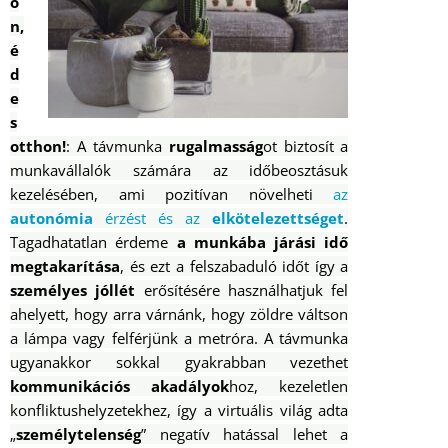
o
n,
é
d
e
s
otthon
!
: A távmunka
rugalmasság
ot biztosít a
munkavállalók számára az időbeosztásuk
kezelésében, ami pozitívan növelheti
az
autonómia
érzést és az
elkötelezettséget
.
Tagadhatatlan érdeme
a munkába járási idő
megtakarítása
, és ezt a felszabaduló időt így a
személyes jóllét
erősítésére használhatjuk fel
ahelyett, hogy arra várnánk, hogy zöldre váltson
a lámpa vagy felférjünk a metróra.
A távmunka
ugyanakkor sokkal gyakrabban vezethet
kommunikációs akadályok
hoz, kezeletlen
konfliktushelyzetekhez, így a virtuális világ adta
„
személytelenség
” negatív hatással lehet a