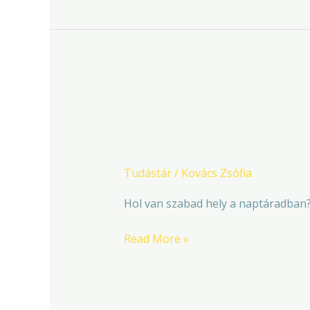
Időpontfoglalás
Időpontfoglalás
Tudástár
/
Kovács Zsófia
Hol van szabad hely a naptáradban
Read More »