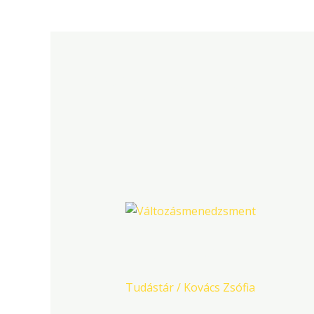
önfejlesztés
A
kaméleon
A kaméleon
Tudástár
/
Kovács Zsófia