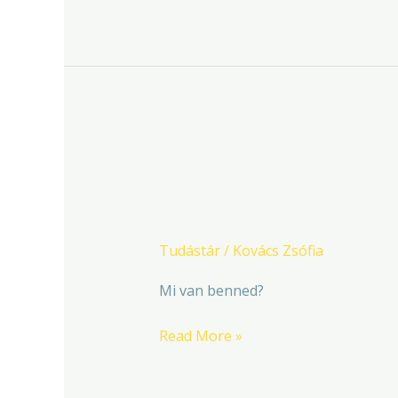
A
harag
A harag
Tudástár
/
Kovács Zsófia
Mi van benned?
Read More »