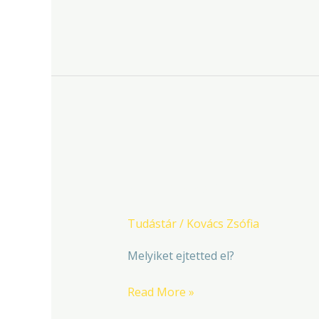
Zsonglőrködés
Zsonglőrködés
Tudástár
/
Kovács Zsófia
Melyiket ejtetted el?
Read More »