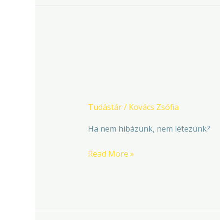
Elrontottam!
Elrontottam!
Tudástár
/
Kovács Zsófia
Ha nem hibázunk, nem létezünk?
Read More »