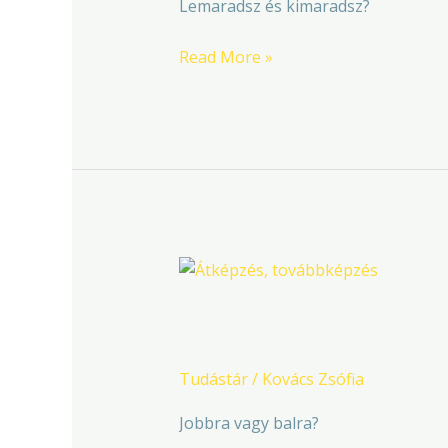
Lemaradsz és kimaradsz?
Read More »
Metszéspontban
Metszéspontban
Tudástár
/
Kovács Zsófia
Jobbra vagy balra?