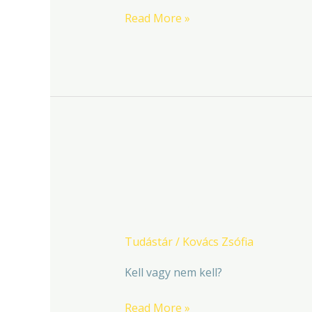
Read More »
Élet
a
Élet a KRESZ nélkül
KRESZ
nélkül
Tudástár
/
Kovács Zsófia
Kell vagy nem kell?
Read More »